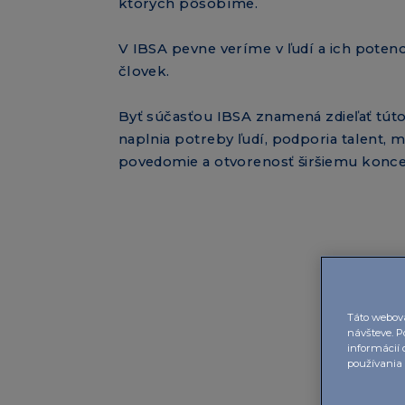
ktorých pôsobíme.
V IBSA pevne veríme v ľudí a ich potenci
človek.
Byť súčasťou IBSA znamená zdieľať túto
naplnia potreby ľudí, podporia talent, 
povedomie a otvorenosť širšiemu koncep
Ro
Táto webová
návšteve. P
informácií 
používania