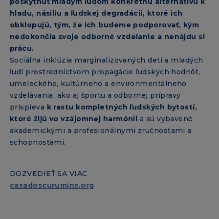
poskytnúť mladým ľuďom konkrétnu alternatívu k
hladu, násiliu a ľudskej degradácii, ktoré ich
obklopujú, tým, že ich budeme podporovať, kým
nedokončia svoje odborné vzdelanie a nenájdu si
prácu.
Sociálna inklúzia marginalizovaných detí a mladých
ľudí prostredníctvom propagácie ľudských hodnôt,
umeleckého, kultúrneho a environmentálneho
vzdelávania, ako aj športu a odbornej prípravy
prispieva
k rastu kompletných ľudských bytostí,
ktoré žijú vo vzájomnej harmónii
a sú vybavené
akademickými a profesionálnymi zručnosťami a
schopnosťami.
DOZVEDIEŤ SA VIAC
casadoscurumins.org