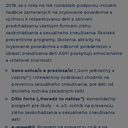
2018, sa z roka na rok rozrastalo podporou iniciatív
nadácie zameraných na zvyšovanie povedomia a
výchovu k rešpektovaniu detí a zároveň
predchádzaniu všetkým formám zlého
zaobchádzania a sexuálneho zneužívania. Školské
preventívne programy, školenia, aktivity na
zvyšovanie povedomia a odborné poradenstvo v
oblasti zneužívania detí ASPI poskytujú emocionálne
a vzťahové zručnosti:
Sono unica/o e preziosa/o!
(„Som jedinečný a
vzácny!“): Interaktívny vzdelávací chodník na
prevenciu sexuálneho zneužívania, pre deti od
druhého ročníka základných škôl.
Dillo forte („Povedz to nahlas“)
: Konsolidačný
program pre školy - 4. a 5. ročník na prevenciu
zlého zaobchádzania a sexuálneho zneužívania
detí
e-www@i!
: Program na prevenciu rizík a na