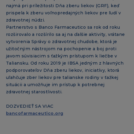
najmä pri príležitosti Dňa zberu liekov (GRF), keď
prispela k zberu voľnopredajných liekov pre ľudí v
zdravotnej núdzi.
Partnerstvo s Banco Farmaceutico sa rok od roku
rozširovalo a rozšírilo sa aj na ďalšie aktivity, vrátane
vytvorenia Správy o zdravotnej chudobe, ktorá je
užitočným nástrojom na pochopenie a boj proti
javom súvisiacim s ťažkým prístupom k liečbe v
Taliansku. Od roku 2019 je IBSA jedným z hlavných
podporovateľov Dňa zberu liekov, iniciatívy, ktorá
uľahčuje zber liekov pre talianske rodiny v ťažkej
situácii a umožňuje im prístup k potrebnej
zdravotnej starostlivosti.
DOZVEDIEŤ SA VIAC
bancofarmaceutico.org