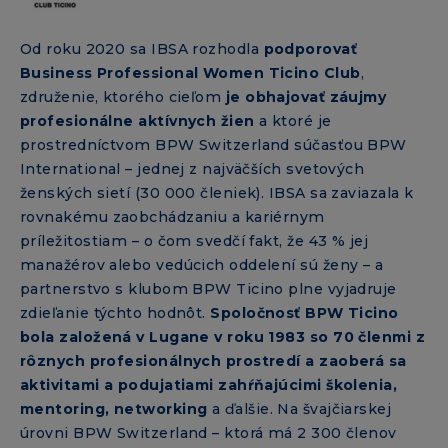
Od roku 2020 sa IBSA rozhodla
podporovať
Business Professional Women Ticino Club
,
združenie, ktorého cieľom
je obhajovať záujmy
profesionálne aktívnych žien
a ktoré je
prostredníctvom BPW Switzerland súčasťou BPW
International – jednej z najväčších svetových
ženských sietí (30 000 členiek). IBSA sa zaviazala k
rovnakému zaobchádzaniu a kariérnym
príležitostiam – o čom svedčí fakt, že 43 % jej
manažérov alebo vedúcich oddelení sú ženy – a
partnerstvo s klubom BPW Ticino plne vyjadruje
zdieľanie týchto hodnôt.
Spoločnosť BPW Ticino
bola založená v Lugane v roku 1983 so 70 členmi z
rôznych profesionálnych prostredí a zaoberá sa
aktivitami a podujatiami zahŕňajúcimi školenia,
mentoring, networking
a ďalšie. Na švajčiarskej
úrovni BPW Switzerland – ktorá má 2 300 členov