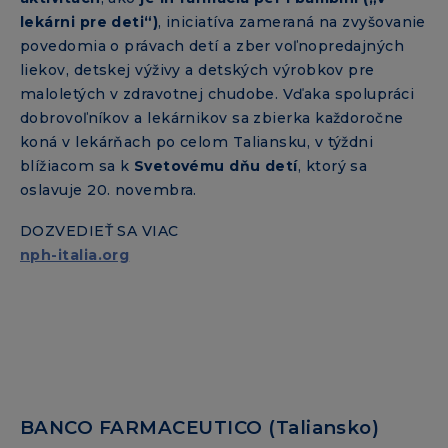
lekárni pre deti“)
, iniciatíva zameraná na zvyšovanie
povedomia o právach detí a zber voľnopredajných
liekov, detskej výživy a detských výrobkov pre
maloletých v zdravotnej chudobe. Vďaka spolupráci
dobrovoľníkov a lekárnikov sa zbierka každoročne
koná v lekárňach po celom Taliansku, v týždni
blížiacom sa k
Svetovému dňu detí
, ktorý sa
oslavuje 20. novembra.
DOZVEDIEŤ SA VIAC
nph-italia.org
BANCO FARMACEUTICO (Taliansko)