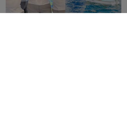
Projekt IBSA s názvom Spoločná plavba do
budúcnosti sa zameral na šport – plachtenie – a
premenil ho na nástroj na zvyšovanie povedomia o
témach, ako je inklúzia a sociálna integrácia. Toto sa
deje v spolupráci s organizáciami, ktoré propagujú
iniciatívy v oblasti plachtenia pre ľudí so zdravotným
postihnutím. Spúšťanie inkluzívnych projektov v
oblasti plachtenia znamená presadzovanie
kultúrnych a sociálnych zmien a vytváranie cesty
obohatenia, ktorá prospieva všetkým zúčastneným.
Šport sa stáva nástrojom na objavovanie schopností
a talentov, prekonávanie fyzických a kognitívnych
postihnutí, ako aj príležitosťou na budovanie