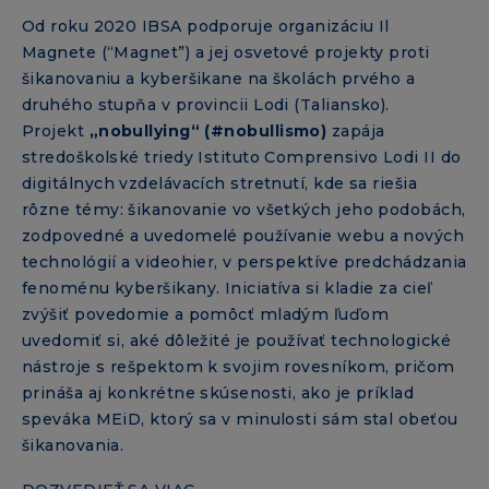
Od roku 2020 IBSA podporuje organizáciu Il
Magnete (“Magnet”) a jej osvetové projekty proti
šikanovaniu a kyberšikane na školách prvého a
druhého stupňa v provincii Lodi (Taliansko).
Projekt
„nobullying“ (#nobullismo)
zapája
stredoškolské triedy Istituto Comprensivo Lodi II do
digitálnych vzdelávacích stretnutí, kde sa riešia
rôzne témy: šikanovanie vo všetkých jeho podobách,
zodpovedné a uvedomelé používanie webu a nových
technológií a videohier, v perspektíve predchádzania
fenoménu kyberšikany. Iniciatíva si kladie za cieľ
zvýšiť povedomie a pomôcť mladým ľuďom
uvedomiť si, aké dôležité je používať technologické
nástroje s rešpektom k svojim rovesníkom, pričom
prináša aj konkrétne skúsenosti, ako je príklad
speváka MEiD, ktorý sa v minulosti sám stal obeťou
šikanovania.