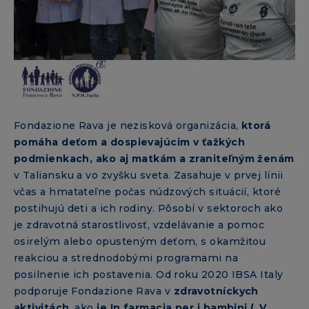
Fondazione Rava je nezisková organizácia,
ktorá
pomáha deťom a dospievajúcim v ťažkých
podmienkach, ako aj matkám a zraniteľným ženám
v Taliansku a vo zvyšku sveta. Zasahuje v prvej línii
včas a hmatateľne počas núdzových situácií, ktoré
postihujú deti a ich rodiny. Pôsobí v sektoroch ako
je zdravotná starostlivosť, vzdelávanie a pomoc
osirelým alebo opusteným deťom, s okamžitou
reakciou a strednodobými programami na
posilnenie ich postavenia. Od roku 2020 IBSA Italy
podporuje Fondazione Rava v
zdravotníckych
aktivitách
, ako
je In farmacia per i bambini („V