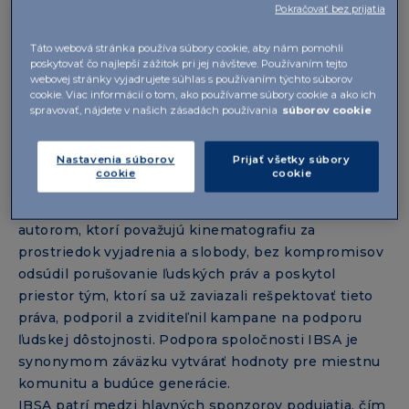
Pokračovať bez prijatia
Táto webová stránka používa súbory cookie, aby nám pomohli
poskytovať čo najlepší zážitok pri jej návšteve. Používaním tejto
webovej stránky vyjadrujete súhlas s používaním týchto súborov
cookie. Viac informácií o tom, ako používame súbory cookie a ako ich
spravovať, nájdete v našich zásadách používania
súborov cookie
Nastavenia súborov
Prijať všetky súbory
Festival kladie tému ľudských práv do popredia
cookie
cookie
diskusií a premietaní, aby podporil povedomie o
dôležitosti týchto otázok v širokom publiku, dal hlas
autorom, ktorí považujú kinematografiu za
prostriedok vyjadrenia a slobody, bez kompromisov
odsúdil porušovanie ľudských práv a poskytol
priestor tým, ktorí sa už zaviazali rešpektovať tieto
práva, podporil a zviditeľnil kampane na podporu
ľudskej dôstojnosti. Podpora spoločnosti IBSA je
synonymom záväzku vytvárať hodnoty pre miestnu
komunitu a budúce generácie.
IBSA patrí medzi hlavných sponzorov podujatia, čím