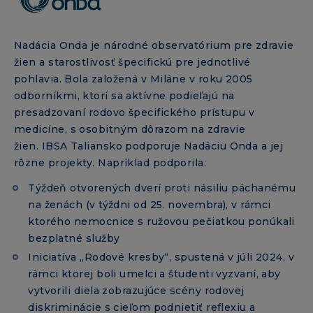
Nadácia Onda je národné observatórium pre zdravie
žien a starostlivosť špecifickú pre jednotlivé
pohlavia. Bola založená v Miláne v roku 2005
odborníkmi, ktorí sa aktívne podieľajú na
presadzovaní rodovo špecifického prístupu v
medicíne, s osobitným dôrazom na zdravie
žien. IBSA Taliansko podporuje Nadáciu Onda a jej
rôzne projekty. Napríklad podporila:
Týždeň otvorených dverí proti násiliu páchanému
na ženách (v týždni od 25. novembra), v rámci
ktorého nemocnice s ružovou pečiatkou ponúkali
bezplatné služby
Iniciatíva „Rodové kresby“, spustená v júli 2024, v
rámci ktorej boli umelci a študenti vyzvaní, aby
vytvorili diela zobrazujúce scény rodovej
diskriminácie s cieľom podnietiť reflexiu a