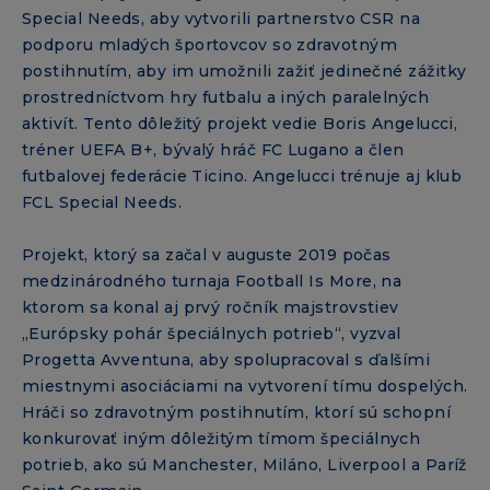
Special Needs, aby vytvorili partnerstvo CSR na
podporu mladých športovcov so zdravotným
postihnutím, aby im umožnili zažiť jedinečné zážitky
prostredníctvom hry futbalu a iných paralelných
aktivít. Tento dôležitý projekt vedie Boris Angelucci,
tréner UEFA B+, bývalý hráč FC Lugano a člen
futbalovej federácie Ticino. Angelucci trénuje aj klub
FCL Special Needs.
Projekt, ktorý sa začal v auguste 2019 počas
medzinárodného turnaja Football Is More, na
ktorom sa konal aj prvý ročník majstrovstiev
„Európsky pohár špeciálnych potrieb“, vyzval
Progetta Avventuna, aby spolupracoval s ďalšími
miestnymi asociáciami na vytvorení tímu dospelých.
Hráči so zdravotným postihnutím, ktorí sú schopní
konkurovať iným dôležitým tímom špeciálnych
potrieb, ako sú Manchester, Miláno, Liverpool a Paríž