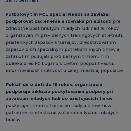
Saint Germain.
Futbalový tím FCL Special Needs sa zaviazal
podporovať začlenenie a rovnaké príležitosti
pre
zdravotne postihnutých mladých ľudí nad 16 rokov
organizovaním pravidelných tréningových stretnutí,
priateľských zápasov a turnajov, predstavovaním
zápasov proti špeciálnym potrebám iných tímov a
zahrnutím podujatí proti bežným tímom. Tím
oblieka dres FC Lugano s cieľom podporiť väčšiu
informovanosť a citlivosť u celej miestnej populácie.
Pokiaľ ide o deti do 16 rokov, organizácia
podporuje inklúziu poskytovaním podpory pri
zavádzaní mladých ľudí do existujúcich tímov
,
poskytuje tímom a trénerom rady a know-how
potrebné na efektívne začlenenie týchto mladých
hráčov.