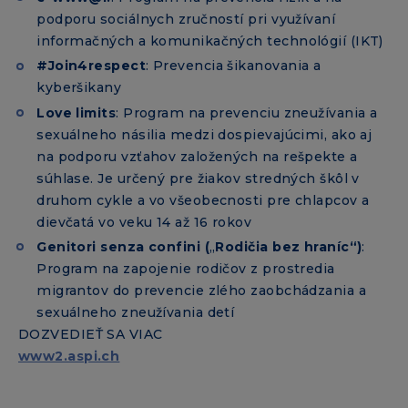
podporu sociálnych zručností pri využívaní
informačných a komunikačných technológií (IKT)
#Join4respect
: Prevencia šikanovania a
kyberšikany
Love limits
: Program na prevenciu zneužívania a
sexuálneho násilia medzi dospievajúcimi, ako aj
na podporu vzťahov založených na rešpekte a
súhlase. Je určený pre žiakov stredných škôl v
druhom cykle a vo všeobecnosti pre chlapcov a
dievčatá vo veku 14 až 16 rokov
Genitori senza confini (
„
Rodičia bez hraníc“)
:
Program na zapojenie rodičov z prostredia
migrantov do prevencie zlého zaobchádzania a
sexuálneho zneužívania detí
DOZVEDIEŤ SA VIAC
www2.aspi.ch