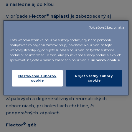
a následne aj do kĺbu.
®
V prípade
Flector
náplasti
je zabezpečený aj
dlhodobý účinok liečby postupným uvoľňovaním
Pokračovať bez prijatia
účinnej látky po dobu 12 – 24 hodín podľa počtu
aplikácií. Výhodou náplasti je šetrnejší prístup
Táto webová stránka používa súbory cookie, aby nám pomohli
k celému organizmu, pretože liečivo preniká
poskytovať čo najlepší zážitok pri jej návšteve. Používaním tejto
webovej stránky vyjadrujete súhlas s používaním týchto súborov
priamo do bolestivého miesta a do krvného obehu
cookie. Viac informácií o tom, ako používame súbory cookie a ako ich
sa dostáva len 3-6% z celkového množstva
spravovať, nájdete v našich zásadách používania
súborov cookie
aplikovanej dávky.
Nastavenia súborov
Prijať všetky súbory
®
Flector
gél
alebo náplasť sa odporúča použiť všade
cookie
cookie
tam, kde sa vyskytne poranenie alebo poúrazové
poškodenie šliach, väzív, svalov a kĺbov, pri
zápalových a degeneratívnych reumatických
ochoreniach, pri bolestiach chrbtice, či
pooperačných zápaloch.
®
Flector
gél: