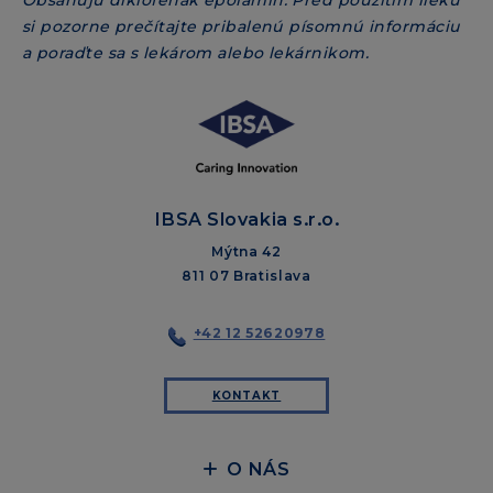
si pozorne prečítajte pribalenú písomnú informáciu
a poraďte sa s lekárom alebo lekárnikom.
IBSA Slovakia s.r.o.
Mýtna 42
811 07 Bratislava
+42 12 52620978
KONTAKT
O NÁS