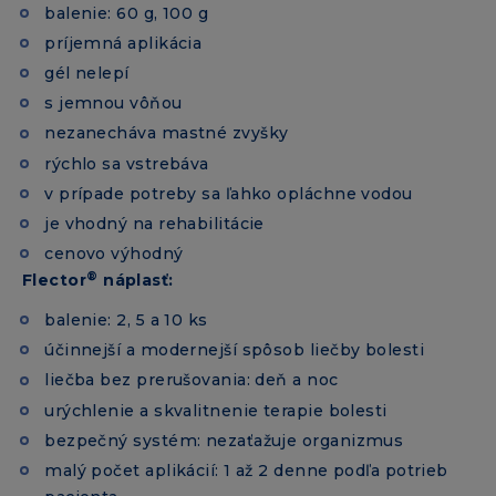
balenie: 60 g, 100 g
príjemná aplikácia
gél nelepí
s jemnou vôňou
nezanecháva mastné zvyšky
rýchlo sa vstrebáva
v prípade potreby sa ľahko opláchne vodou
je vhodný na rehabilitácie
cenovo výhodný
®
Flector
náplasť:
balenie: 2, 5 a 10 ks
účinnejší a modernejší spôsob liečby bolesti
liečba bez prerušovania: deň a noc
urýchlenie a skvalitnenie terapie bolesti
bezpečný systém: nezaťažuje organizmus
malý počet aplikácií: 1 až 2 denne podľa potrieb