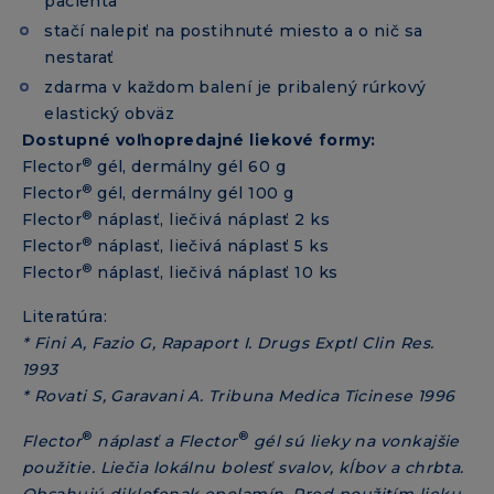
pacienta
stačí nalepiť na postihnuté miesto a o nič sa
nestarať
zdarma v každom balení je pribalený rúrkový
elastický obväz
Dostupné voľnopredajné liekové formy:
®
Flector
gél, dermálny gél 60 g
®
Flector
gél, dermálny gél 100 g
®
Flector
náplasť, liečivá náplasť 2 ks
®
Flector
náplasť, liečivá náplasť 5 ks
®
Flector
náplasť, liečivá náplasť 10 ks
Literatúra:
* Fini A, Fazio G, Rapaport I. Drugs Exptl Clin Res.
1993
* Rovati S, Garavani A. Tribuna Medica Ticinese 1996
®
®
Flector
náplasť a Flector
gél sú lieky na vonkajšie
použitie. Liečia lokálnu bolesť svalov, kĺbov a chrbta.
Obsahujú diklofenak epolamín. Pred použitím lieku