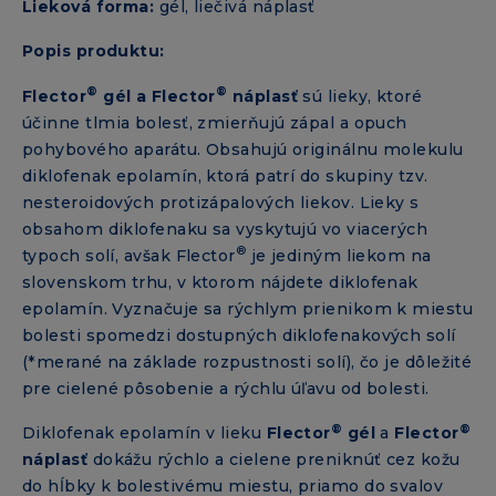
Lieková forma:
gél, liečivá náplasť
Popis produktu:
®
®
Flector
gél a Flector
náplasť
sú lieky, ktoré
účinne tlmia bolesť, zmierňujú zápal a opuch
pohybového aparátu. Obsahujú originálnu molekulu
diklofenak epolamín, ktorá patrí do skupiny tzv.
nesteroidových protizápalových liekov. Lieky s
obsahom diklofenaku sa vyskytujú vo viacerých
®
typoch solí, avšak Flector
je jediným liekom na
slovenskom trhu, v ktorom nájdete diklofenak
epolamín. Vyznačuje sa rýchlym prienikom k miestu
bolesti spomedzi dostupných diklofenakových solí
(*merané na základe rozpustnosti solí), čo je dôležité
pre cielené pôsobenie a rýchlu úľavu od bolesti.
®
®
Diklofenak epolamín v lieku
Flector
gél
a
Flector
náplasť
dokážu rýchlo a cielene preniknúť cez kožu
do hĺbky k bolestivému miestu, priamo do svalov