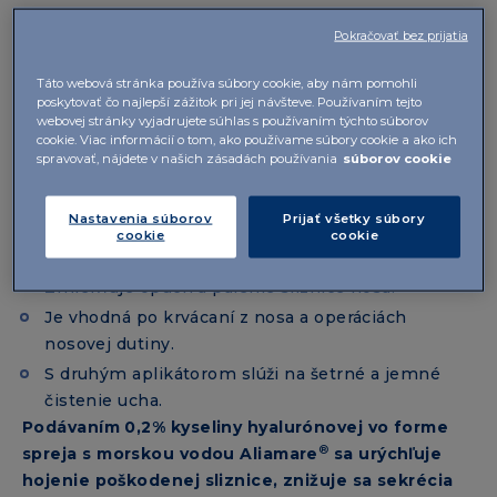
Tlmí riedky výtok z nosa.
Pokračovať bez prijatia
Pomáha pri akútnej, chronickej nádche
a alergiách.
Táto webová stránka používa súbory cookie, aby nám pomohli
poskytovať čo najlepší zážitok pri jej návšteve. Používaním tejto
Urýchľuje hojenie poškodenej sliznice
webovej stránky vyjadrujete súhlas s používaním týchto súborov
(mikrotrhliniek).
cookie. Viac informácií o tom, ako používame súbory cookie a ako ich
spravovať, nájdete v našich zásadách používania
súborov cookie
Obmedzuje tvorbu chrást a napomáha ich
odstráneniu.
Nastavenia súborov
Prijať všetky súbory
Udržuje sliznicu vlhkú a zabraňuje jej vysušovaniu.
cookie
cookie
Bráni prichytávaniu baktérií a vírusov na sliznicu.
Zmierňuje opuch a pálenie sliznice nosa.
Je vhodná po krvácaní z nosa a operáciách
nosovej dutiny.
S druhým aplikátorom slúži na šetrné a jemné
čistenie ucha.
Podávaním 0,2% kyseliny hyalurónovej vo forme
®
spreja s morskou vodou Aliamare
sa urýchľuje
hojenie poškodenej sliznice, znižuje sa sekrécia