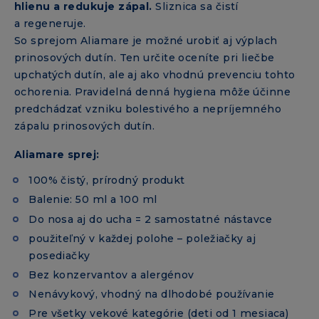
hlienu a redukuje zápal.
Sliznica sa čistí
a regeneruje.
So sprejom Aliamare je možné urobiť aj výplach
prinosových dutín. Ten určite oceníte pri liečbe
upchatých dutín, ale aj ako vhodnú prevenciu tohto
ochorenia. Pravidelná denná hygiena môže účinne
predchádzať vzniku bolestivého a nepríjemného
zápalu prinosových dutín.
Aliamare sprej:
100% čistý, prírodný produkt
Balenie: 50 ml a 100 ml
Do nosa aj do ucha = 2 samostatné nástavce
použiteľný v každej polohe – poležiačky aj
posediačky
Bez konzervantov a alergénov
Nenávykový, vhodný na dlhodobé používanie
Pre všetky vekové kategórie (deti od 1 mesiaca)