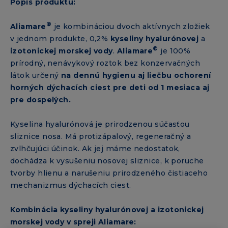
Popis produktu:
®
Aliamare
je kombináciou dvoch aktívnych zložiek
v jednom produkte, 0,2%
kyseliny hyalurónovej
a
®
izotonickej morskej vody
.
Aliamare
je 100%
prírodný, nenávykový roztok bez konzervačných
látok určený
na dennú hygienu aj liečbu ochorení
horných dýchacích ciest pre deti od 1 mesiaca aj
pre dospelých.
Kyselina hyalurónová je prirodzenou súčasťou
sliznice nosa. Má protizápalový, regeneračný a
zvlhčujúci účinok. Ak jej máme nedostatok,
dochádza k vysušeniu nosovej sliznice, k poruche
tvorby hlienu a narušeniu prirodzeného čistiaceho
mechanizmus dýchacích ciest.
Kombinácia kyseliny hyalurónovej a izotonickej
morskej vody v spreji Aliamare: