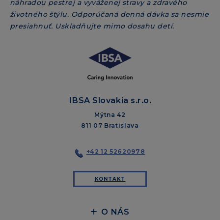
náhradou pestrej a vyváženej stravy a zdravého
životného štýlu. Odporúčaná denná dávka sa nesmie
presiahnuť. Uskladňujte mimo dosahu detí.
IBSA Slovakia s.r.o.
Mýtna 42
811 07 Bratislava
+42 12 52620978
KONTAKT
O NÁS