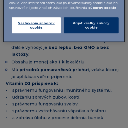
cookie. Viac informácií o tom, ako používame súbory cookie a ako ich
trávenie.
spravovať, nájdete v našich zásadách používania
súborov cookie
Ľahko sa prijíma a je praktickou formou
pre
každého s problémom prehĺtať tablety
alebo
Nastavenia súborov
Prijať všetky súbory
kapsuly, pacientov s dysfágiou (ktorí sú pripútaní
cookie
cookie
na lôžko, starší ľudia) alebo u detí.
®
Okrem toho, vitamín D3 v IBSA FilmTec
ponúka
ďalšie výhody: je
bez lepku, bez GMO a bez
laktózy.
Obsahuje menej ako 1 kilokalóriu
Má
prírodnú pomarančovú príchuť
, vďaka ktorej
je aplikácia veľmi príjemná.
Vitamin D3 prispieva k:
• správnemu fungovaniu imunitného systému,
• udržaniu zdravých zubov, kostí,
• správnemu fungovaniu svalov,
• správnemu vstrebávaniu vápnika a fosforu,
• a zohráva úlohu v procese delenia buniek