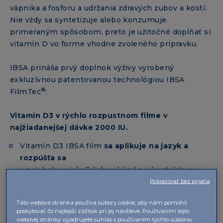
vápnika a fosforu a udržania zdravých zubov a kostí.
Nie vždy sa syntetizuje alebo konzumuje
primeraným spôsobom, preto je užitočné dopĺňať si
vitamín D vo forme vhodne zvoleného prípravku.
IBSA prináša prvý doplnok výživy vyrobený
exkluzívnou patentovanou technológiou IBSA
®
FilmTec
:
Vitamín D3 v rýchlo rozpustnom filme v
najžiadanejšej dávke 2000 IU.
Vitamín D3 IBSA film
sa aplikuje na jazyk a
rozpúšťa sa
v priebehu niekoľkých sekúnd pri kontakte so
slinami,
Pokračovať bez prijatia
bez potreby vody.
Táto webová stránka používa súbory cookie, aby nám pomohli
Rýchlo a úplne uvoľňuje aktívnu zložku
a
poskytovať čo najlepší zážitok pri jej návšteve. Používaním tejto
výborne sa vstrebáva
, pričom nezaťažuje
webovej stránky vyjadrujete súhlas s používaním týchto súborov