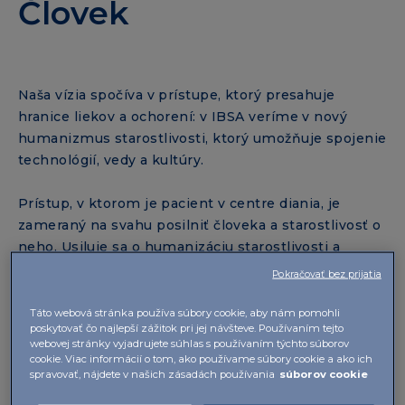
Človek
Naša vízia spočíva v prístupe, ktorý presahuje
hranice liekov a ochorení: v IBSA veríme v nový
humanizmus starostlivosti, ktorý umožňuje spojenie
technológií, vedy a kultúry.
Prístup, v ktorom je pacient v centre diania, je
zameraný na svahu posilniť človeka a starostlivosť o
neho. Usiluje sa o humanizáciu starostlivosti a
venovanie plnej pozornosti pacientom. Konkrétne
Pokračovať bez prijatia
reagovať na potreby a požiadavky jednotlivca
presahuje rámec ochorení.
Táto webová stránka používa súbory cookie, aby nám pomohli
poskytovať čo najlepší zážitok pri jej návšteve. Používaním tejto
webovej stránky vyjadrujete súhlas s používaním týchto súborov
Veríme, že starostlivosť je založená na schopnosti
cookie. Viac informácií o tom, ako používame súbory cookie a ako ich
predchádzať chorobám, rovnako ako na schopnosti
spravovať, nájdete v našich zásadách používania
súborov cookie
zvyšovať účinnosť liečby, a to aj prostredníctvom