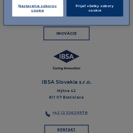
stimulácie kreativity ako zdroja individuálneho i
Nastavenia súborov
Prijať všetky súbory
skupinového.
cookie
cookie
INOVÁCIE
IBSA Slovakia s.r.o.
Mýtna 42
811 07 Bratislava
+42 12 52620978
KONTAKT