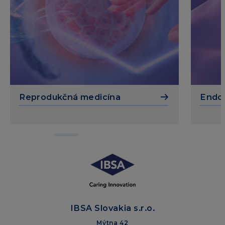
Reprodukčná medicína
Endok
IBSA Slovakia s.r.o.
Mýtna 42