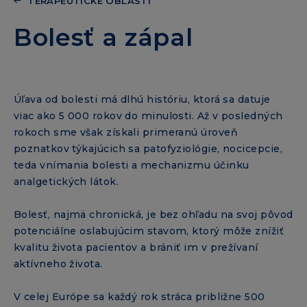
TERAPEUTICKÉ OBLASTI
Bolesť a zápal
Úľava od bolesti má dlhú históriu, ktorá sa datuje
viac ako 5 000 rokov do minulosti. Až v posledných
rokoch sme však získali primeranú úroveň
poznatkov týkajúcich sa patofyziológie, nocicepcie,
teda vnímania bolesti a mechanizmu účinku
analgetických látok.
Bolesť, najmä chronická, je bez ohľadu na svoj pôvod
potenciálne oslabujúcim stavom, ktorý môže znížiť
kvalitu života pacientov a brániť im v prežívaní
aktívneho života.
V celej Európe sa každý rok stráca približne 500