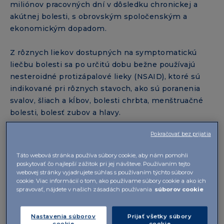
miliónov pracovných dní v dôsledku chronickej a
akútnej bolesti, s obrovským spoločenským a
ekonomickým dopadom.
Z rôznych liekov dostupných na symptomatickú
liečbu bolesti sa po určitú dobu bežne používajú
nesteroidné protizápalové lieky (NSAID), ktoré sú
indikované pri rôznych stavoch, ako sú poranenia
svalov, šliach a kĺbov, bolesti chrbta, menštruačné
bolesti, bolesť zubov a hlavy.
Pokračovať bez prijatia
IBSA uviedla na globálny trh inovatívne formulácie,
ako sú liečivé náplasti využívajúce hydrogélovú
Táto webová stránka používa súbory cookie, aby nám pomohli
technológiu, ktoré umožňujú optimálne vstrebanie a
poskytovať čo najlepší zážitok pri jej návšteve. Používaním tejto
rýchlu úľavu od bolesti spôsobenej poranením
webovej stránky vyjadrujete súhlas s používaním týchto súborov
cookie. Viac informácií o tom, ako používame súbory cookie a ako ich
mäkkých tkanív, poruchami pohybového aparátu a
spravovať, nájdete v našich zásadách používania
súborov cookie
inými klinickými stavmi charakterizovanými
akútnou a chronickou bolesťou.
Nastavenia súborov
Prijať všetky súbory
cookie
cookie