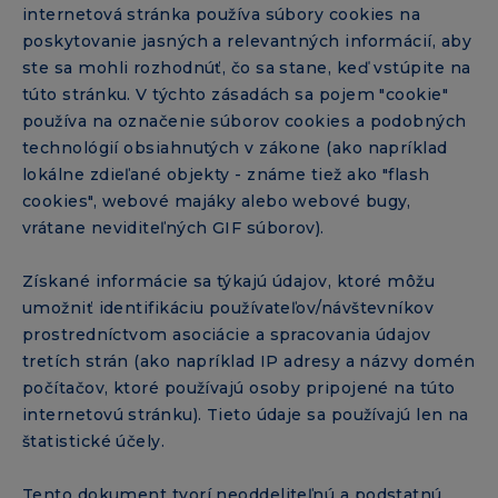
internetová stránka používa súbory cookies na
poskytovanie jasných a relevantných informácií, aby
ste sa mohli rozhodnúť, čo sa stane, keď vstúpite na
túto stránku. V týchto zásadách sa pojem "cookie"
používa na označenie súborov cookies a podobných
technológií obsiahnutých v zákone (ako napríklad
lokálne zdieľané objekty - známe tiež ako "flash
cookies", webové majáky alebo webové bugy,
vrátane neviditeľných GIF súborov).
Získané informácie sa týkajú údajov, ktoré môžu
umožniť identifikáciu používateľov/návštevníkov
prostredníctvom asociácie a spracovania údajov
tretích strán (ako napríklad IP adresy a názvy domén
počítačov, ktoré používajú osoby pripojené na túto
internetovú stránku). Tieto údaje sa používajú len na
štatistické účely.
Tento dokument tvorí neoddeliteľnú a podstatnú