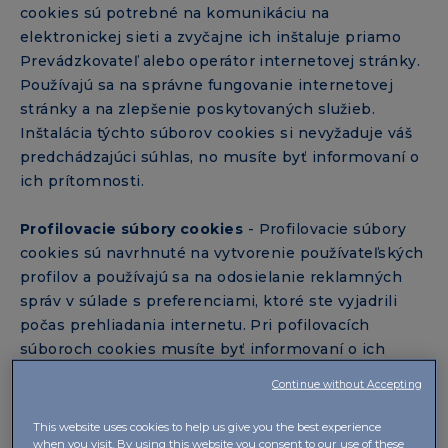
cookies sú potrebné na komunikáciu na
elektronickej sieti a zvyčajne ich inštaluje priamo
Prevádzkovateľ alebo operátor internetovej stránky.
Používajú sa na správne fungovanie internetovej
stránky a na zlepšenie poskytovaných služieb.
Inštalácia týchto súborov cookies si nevyžaduje váš
predchádzajúci súhlas, no musíte byť informovaní o
ich prítomnosti.
Profilovacie súbory cookies
- Profilovacie súbory
cookies sú navrhnuté na vytvorenie používateľských
profilov a používajú sa na odosielanie reklamných
správ v súlade s preferenciami, ktoré ste vyjadrili
počas prehliadania internetu. Pri pofilovacích
súboroch cookies musíte byť informovaní o ich
prítomnosti a musíte udeliť súhlas s ich používaním.
Continue without Accepting
Na tejto stránke používame cookies, ktoré nám
This website uses cookies to help us give you the best experience
umožňujú porozumieť, ako návštevníci používajú
when you visit. By using this website you consent to our use of these