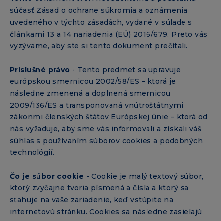
súčasť Zásad o ochrane súkromia a oznámenia
uvedeného v týchto zásadách, vydané v súlade s
článkami 13 a 14 nariadenia (EÚ) 2016/679. Preto vás
vyzývame, aby ste si tento dokument prečítali.
Príslušné právo
- Tento predmet sa upravuje
európskou smernicou 2002/58/ES – ktorá je
následne zmenená a doplnená smernicou
2009/136/ES a transponovaná vnútroštátnymi
zákonmi členských štátov Európskej únie – ktorá od
nás vyžaduje, aby sme vás informovali a získali váš
súhlas s používaním súborov cookies a podobných
technológií.
Čo je súbor cookie
- Cookie je malý textový súbor,
ktorý zvyčajne tvoria písmená a čísla a ktorý sa
sťahuje na vaše zariadenie, keď vstúpite na
internetovú stránku. Cookies sa následne zasielajú