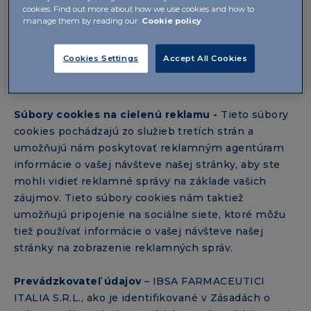
cookies. Find out more about how we use cookies and how to
túto stránku za účelom posúdenia a zlepšenia jej
manage them by reading our
Cookie policy
fungovania. Vaše osobné údaje nám nebudú
sprístupnené, s výnimkou anonymnej a súhrnnej
Cookies Settings
Accept All Cookies
formy. Na tento účel používame súbory cookies
Google Analytics.
Súbory cookies na cielenú reklamu -
Tieto súbory
cookies pochádzajú zo služieb tretích strán a
umožňujú nám poskytovať reklamným agentúram
informácie o vašej návšteve našej stránky, aby ste
mohli vidieť reklamné správy na základe vašich
záujmov. Tieto súbory cookies nám taktiež
umožňujú pripojenie na sociálne siete, ktoré môžu
tiež používať informácie o vašej návšteve našej
stránky na zobrazenie reklamných správ.
Prevádzkovateľ údajov
– IBSA FARMACEUTICI
ITALIA S.R.L., ako je identifikované v Zásadách o