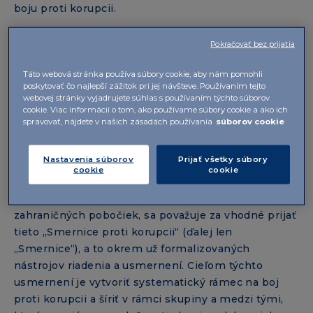
boju proti korupcii.
V tomto ohľade sa spoločnosti skupiny IBSA (ďalej
Pokračovať bez prijatia
len „spoločnosti skupiny“, „skupina IBSA“ alebo
„skupina“) zaväzujú pôsobiť vo všetkých
Táto webová stránka používa súbory cookie, aby nám pomohli
geografických oblastiach čestne, integritne a eticky
poskytovať čo najlepší zážitok pri jej návšteve. Používaním tejto
webovej stránky vyjadrujete súhlas s používaním týchto súborov
a v súlade s najvyššími protikorupčnými
cookie. Viac informácií o tom, ako používame súbory cookie a ako ich
štandardmi.
spravovať, nájdete v našich zásadách používania
súborov cookie
V tomto kontexte a vzhľadom na čoraz dôležitejšiu
Nastavenia súborov
Prijať všetky súbory
úlohu, ktorú skupina zohráva na medzinárodnej
cookie
cookie
úrovni, a to aj prostredníctvom partnerstiev s
miestnymi subjektmi a zriaďovania zastúpení a
zahraničných pobočiek, sa považuje za vhodné prijať
tieto „Smernice proti korupcii“ (ďalej len
„Smernice“), a to okrem už formalizovaných
nástrojov riadenia a usmernení. Cieľom týchto
usmernení je vytvoriť systematický rámec na boj
proti korupcii a šíriť v rámci skupiny a medzi tými,