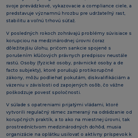
svoje prevádzkové, vykazovacie a compliance ciele, a
predstavuje významnú hrozbu pre udržateľný rast,
stabilitu a voľnú trhovú súťaž.
V posledných rokoch zohrávajú problémy súvisiace s
korupciou na medzinárodnej úrovni čoraz
dôležitejšiu úlohu, pričom sankcie spojené s
porušením kľúčových právnych predpisov neustále
rastú. Osoby (fyzické osoby, právnické osoby a de
facto subjekty), ktoré porušujú protikorupčné
zákony, môžu podliehať pokutám, diskvalifikáciám a
väzeniu v závislosti od zapojených osôb, čo vážne
poškodzuje povesť spoločnosti.
V súlade s opatreniami prijatými vládami, ktoré
vytvorili regulačný rámec zameraný na odrádzanie od
korupčných praktík, a to ako na miestnej úrovni, tak
prostredníctvom medzinárodných dohôd, musia
organizácie na oplátku usilovať o aktívny príspevok k