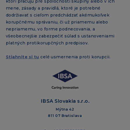
ktorí pracujú pre spoločnosti skupiny alebo v ich
mene, zásady a pravidlá, ktoré je potrebné
dodržiavať s cieľom predchádzať akémukoľvek
korupčnému správaniu, či už priamemu alebo
nepriamemu, vo forme podnecovania, a
všeobecnejšie zabezpečiť súlad s ustanoveniami
platných protikorupčných predpisov.
Stiahnite si tu
celé usmernenia proti korupcii.
IBSA Slovakia s.r.o.
Mýtna 42
811 07 Bratislava