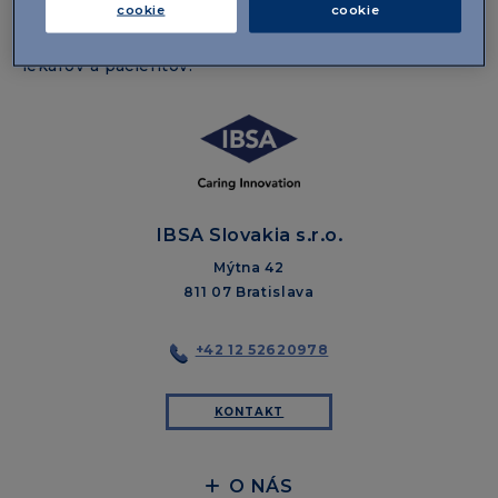
cookie
cookie
licencií. Zameriavajú sa na poskytovanie informácií
založených na dôkazoch s ohľadom na potreby
lekárov a pacientov.
IBSA Slovakia s.r.o.
Mýtna 42
811 07 Bratislava
+42 12 52620978
KONTAKT
O NÁS