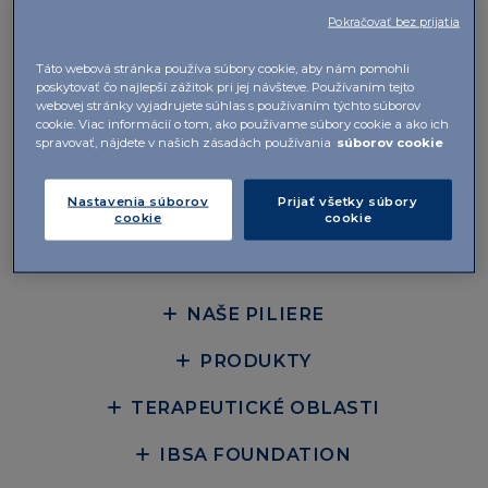
IBSA Slovakia s.r.o.
Pokračovať bez prijatia
Mýtna 42
Táto webová stránka používa súbory cookie, aby nám pomohli
811 07 Bratislava
poskytovať čo najlepší zážitok pri jej návšteve. Používaním tejto
webovej stránky vyjadrujete súhlas s používaním týchto súborov
cookie. Viac informácií o tom, ako používame súbory cookie a ako ich
+42 12 52620978
spravovať, nájdete v našich zásadách používania
súborov cookie
KONTAKT
Nastavenia súborov
Prijať všetky súbory
cookie
cookie
O NÁS
NAŠE PILIERE
PRODUKTY
TERAPEUTICKÉ OBLASTI
IBSA FOUNDATION